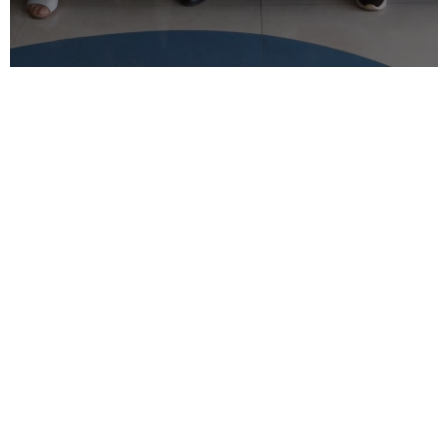
Q:Are you a factory or trading
company?
A:We are a factory with more than
20,000sqm and 200 employees.
Q:Where is your factory located?
How can I visit there?
A:Our factory is located in Changzhou,
Jiangsu Province, China. It takes no more
than 1.5 hour by train or car from Shanghai