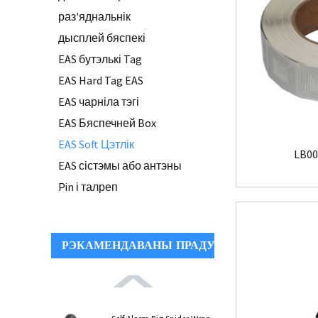
раз'яднальнік
дысплей бяспекі
EAS бутэлькі Tag
EAS Hard Tag EAS
EAS чарніла тэгі
EAS Бяспечней Box
EAS Soft Цэтлік
LB00
EAS сістэмы або антэны
Pin і талреп
РЭКАМЕНДАВАНЫ ПРАДУКТЫ