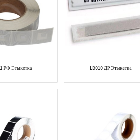
1 РФ Этыкетка
LB010 ДР Этыкетка