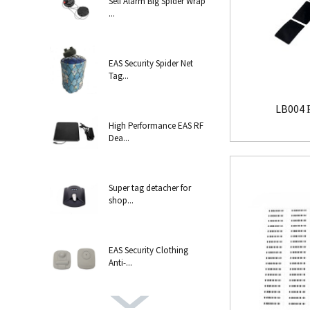
Self Alarm Big Spider Wrap
...
EAS Security Spider Net
Tag...
LB004 
High Performance EAS RF
Dea...
Super tag detacher for
shop...
EAS Security Clothing
Anti-...