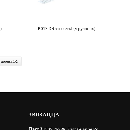
)
LB013 DR этыкеткі (у рулонах)
таронка 1/2
ЗВЯЗАЦЦА
Пакой 1505, No.88, East Guanhe Rd,