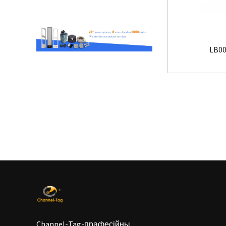
LB00
Channel-Tag-прафесійны