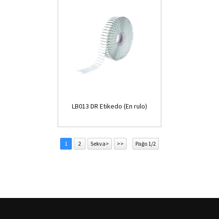
LB013 DR Etikedo (En rulo)
1
2
Sekva>
>>
Paĝo 1/2