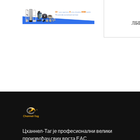
ЛБ0
Цханнел-Таг је професионални велики
произвођач свих врста ЕАС