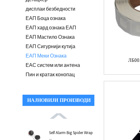
дисплаи безбедности
ЕАП Боца ознака
ЕАП хард ознака ЕАП
ЕАП Мастило Ознака
ЕАП Сигурнији кутија
ЕАП Меки Ознака
ЛБ00
ЕАС систем или антена
Пин и кратак конопац
НАЈНОВИЈИ ПРОИЗВОДИ
Self Alarm Big Spider Wrap
...