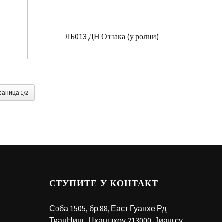
)
ЛБ013 ДН Ознака (у ролни)
раница 1/2
СТУПИТЕ У КОНТАКТ
Соба 1505, бр.88, Еаст Гуанхе Рд,
ТианНинг, Цхангзхоу 213000, Јиангсу,