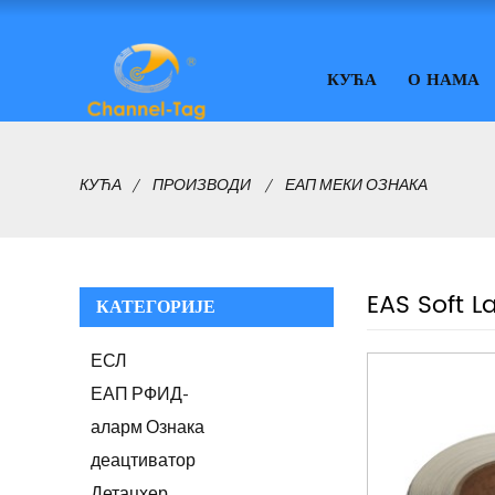
КУЋА
О НАМА
КУЋА
ПРОИЗВОДИ
ЕАП МЕКИ ОЗНАКА
EAS Soft L
КАТЕГОРИЈЕ
ЕСЛ
ЕАП РФИД-
аларм Ознака
деацтиватор
Детацхер