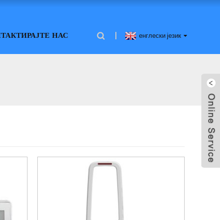
ТАКТИРАЈТЕ НАС
енглески језик