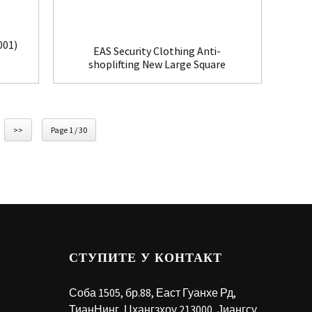
001)
EAS Security Clothing Anti-
shoplifting New Large Square
Tag(HR002C)
>>
Page 1 / 30
СТУПИТЕ У КОНТАКТ
Соба 1505, бр.88, Еаст Гуанхе Рд,
ТианНинг, Цхангзхоу 213000, Јиангсу,