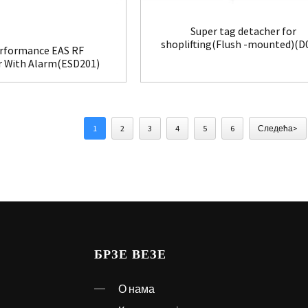
Super tag detacher for
shoplifting(Flush -mounted)(D
rformance EAS RF
r With Alarm(ESD201)
1
2
3
4
5
6
Следећа>
БРЗЕ ВЕЗЕ
О нама