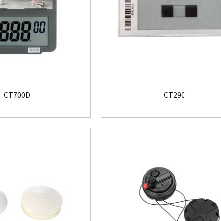
CT700D
CT290