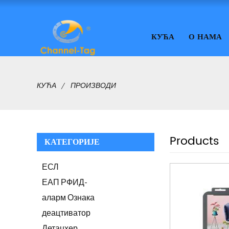
КУЋА
О НАМА
КУЋА
ПРОИЗВОДИ
Products
КАТЕГОРИЈЕ
ЕСЛ
ЕАП РФИД-
аларм Ознака
деацтиватор
Детацхер