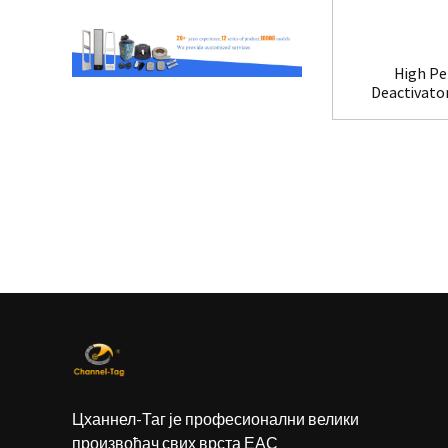
High Pe
Deactivato
Цханнел-Таг је професионални велики
произвођач свих врста ЕАС