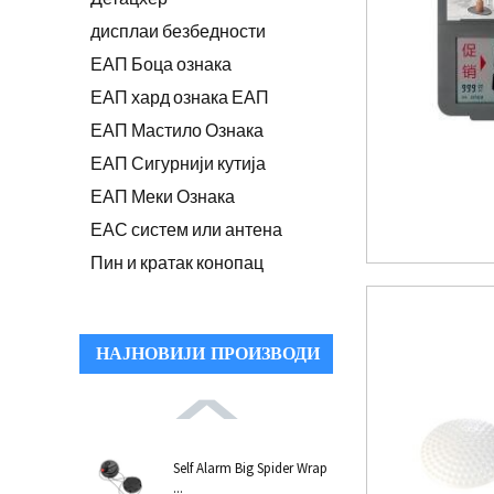
дисплаи безбедности
ЕАП Боца ознака
ЕАП хард ознака ЕАП
ЕАП Мастило Ознака
ЕАП Сигурнији кутија
ЕАП Меки Ознака
ЕАС систем или антена
Пин и кратак конопац
НАЈНОВИЈИ ПРОИЗВОДИ
Self Alarm Big Spider Wrap
...