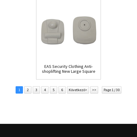
EAS Security Clothing Anti-
shoplifting New Large Square
Tag(HR002C)
1
2
3
4
5
6
Következő>
>>
Page 1 / 30