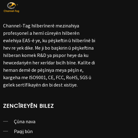
Channel-Tag hilberînerê mezinahiya
profesyonel a hemî cûreyên hilberên
ewlehiya EAS-ê ye, ku pêşkeftin û hilberînê bi
hev re yek dike. Me ji bo başkirin û pêşkeftina
hilberan komek R&D ya pispor heye da ku
hewcedariyên her xerîdar bicîh bîne. Kalîte di
heman demê de pêşîniya meya pêşîn e,
kargeha me ISO9001, CE, FCC, RoHS, SGS û
gelek sertîfîkayên din bi dest xistiye.
ZENCÎREYÊN BILEZ
Çûna nava
Paqij bûn