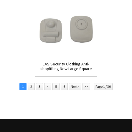
EAS Security Clothing Anti-
shoplifting New Large Square
Tag(HR002C)
1
2
3
4
5
6
Next>
>>
Page 1 / 30