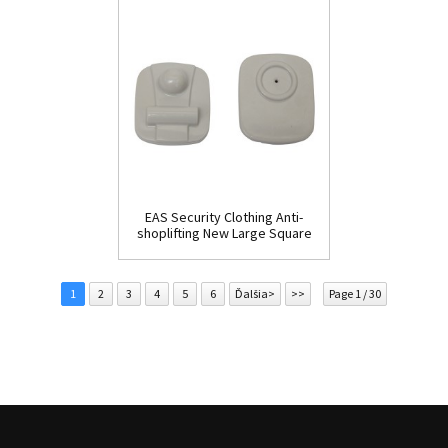
EAS Security Clothing Anti-
shoplifting New Large Square
Tag(HR002C)
1
2
3
4
5
6
Ďalšia>
>>
Page 1 / 30