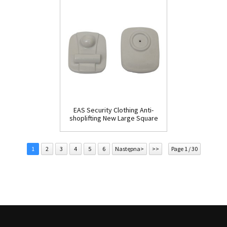
EAS Security Clothing Anti-
shoplifting New Large Square
Tag(HR002C)
1
2
3
4
5
6
Następna>
>>
Page 1 / 30