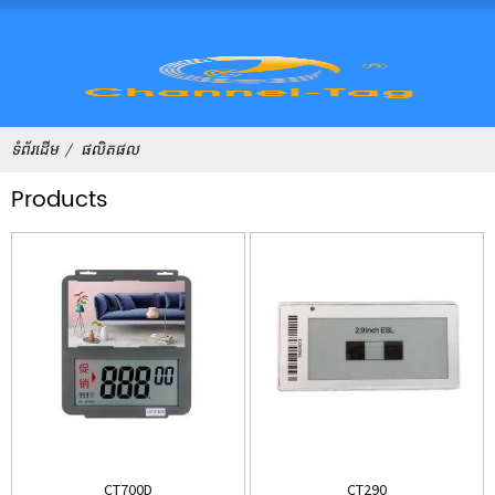
ទំព័រដើម
ផលិតផល
Products
CT700D
CT290