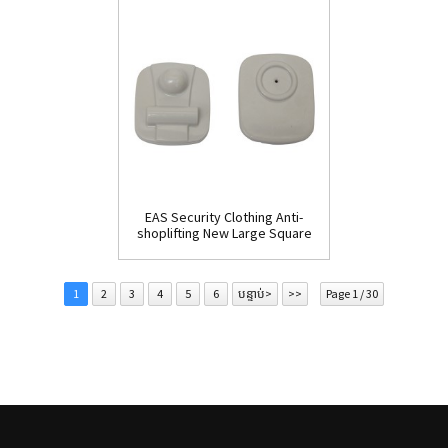
EAS Security Clothing Anti-
shoplifting New Large Square
Tag(HR002C)
1
2
3
4
5
6
បន្ទាប់>
>>
Page 1 / 30