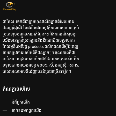
ឆានែល-ថេកគឺជាក្រុមហ៊ុនផលិតខ្នាតធំដែលមាន
ជំនាញវិជ្ជាជីវៈនៃផលិតផលសុវត្ថិភាពអេសអេសគ្រប់
ប្រភេទរួមបញ្ចូលការអភិវឌ្ and និងការផលិតរួមគ្នា
យើងមានក្រុមស្រាវជ្រាវនិងឌីជេអាជីពសម្រាប់ការ
កែលម្អនិងអភិវឌ្ products ផលិតផលដើម្បីបំពេញ
តាមតម្រូវការរបស់អតិថិជនម្នាក់ៗ។ គុណភាពក៏ជា
អាទិភាពចម្បងរបស់យើងផងដែររោងចក្ររបស់យើង
ទទួលបានអាយអេសអូ ៩០០១, ស៊ី, អេហ្វស៊ី, RoHS,
អេសអេសអេសនិងវិញ្ញាបនប័ត្រជាច្រើនទៀត។
តំណ​ភ្ជាប់​រហ័ស
អំពី​ពួក​យើង
ទាក់ទង​មក​ពួក​យើង