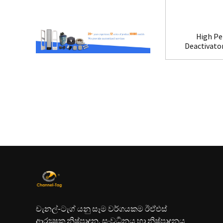
High Pe
Deactivato
චැනල්-ටැග් යනු සෑම වර්ගයකම ඊඒඑස්
ආරක්‍ෂක නිෂ්පාදන, සංවර්‍ධනය හා නිෂ්පාදනය