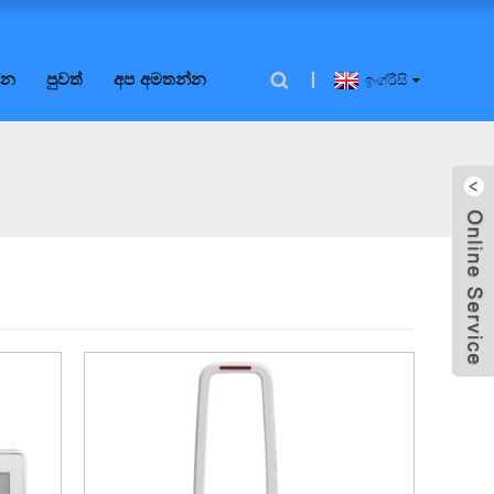
්න
පුවත්
අප අමතන්න
ඉංග්රීසි