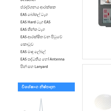
ප්රදර්ශනය ආරක්ෂක
EAS බෝතල් ටැග
EAS Hard ටැග EAS
EAS තීන්ත ටැග
EAS ආරක්ෂිත වන පිටුවේ
කොටුව
EAS මෘදු ලේබල්
EAS පද්ධතිය හෝ Antenna
පින් සහ Lanyard
විශේෂාංග නිෂ්පාදන