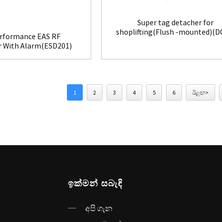
Super tag detacher for
shoplifting(Flush -mounted)(D
rformance EAS RF
r With Alarm(ESD201)
1
2
3
4
5
6
ඊළඟ>
ඉක්මන් සබැඳි
අපි ගැන