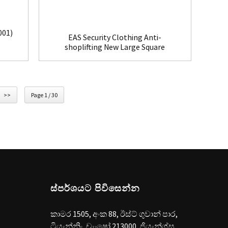
001)
EAS Security Clothing Anti-
shoplifting New Large Square
Tag(HR002C)
>>
Page 1 / 30
ස්පර්ශයට පිවිසෙන්න
කාමර 1505, අංක 88, ඊස්ට් ගුවාන් පාර,
ටියැන්නිං, චැංෂෝ 213000, ජියැන්ග්සු,