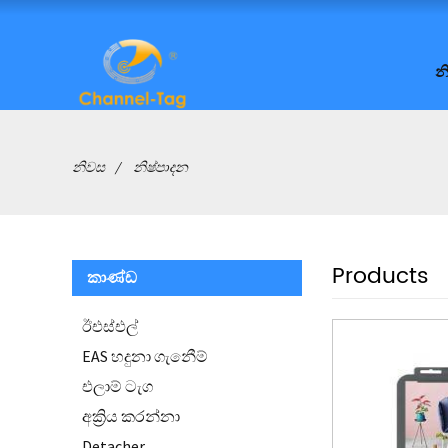
න
නිවස
නිෂ්පාදන
Products
කාණ්ඩ
ඊඑස්එල්
EAS හදුනා ගැනීෙම්
එලාම් ටැග
අක්‍රිය කරන්නා
Detacher