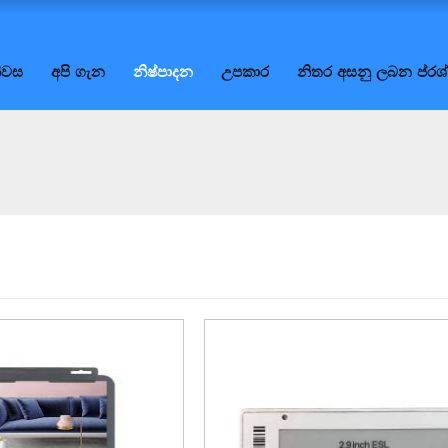
ිවස
අපි ගැන
නිෂ්පාදන
උපකාර
නිතර අසනු ලබන ප්රශ