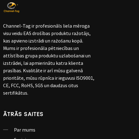
Channel-Tag ir profesionāls liela mēroga
visu veidu EAS drošības produktu ražotājs,
kas apvieno izstrādi un ražošanu kopā.
Mums ir profesionāla pētniecības un
attīstības grupa produktu uzlabošanai un
izstrādei, lai apmierinātu katra klienta
prasības. Kvalitāte ir arī mūsu galvenā
prioritāte, mūsu rūpnīca ir ieguvusi ISO9001,
CE, FCC, RoHS, SGS un daudzus citus
sertifikātus.
ĀTRĀS SAITES
Par mums