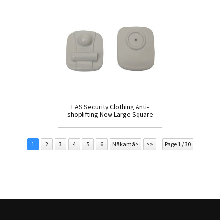
EAS Security Clothing Anti-
shoplifting New Large Square
Tag(HR002C)
1
2
3
4
5
6
Nākamā>
>>
Page 1 / 30