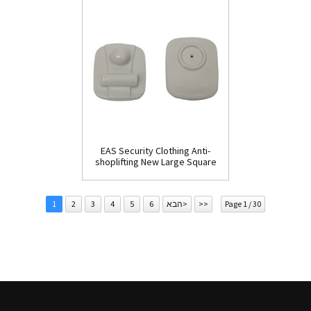
EAS Security Clothing Anti-
shoplifting New Large Square
Tag(HR002C)
Page 1 / 30
>>
הבא>
6
5
4
3
2
1