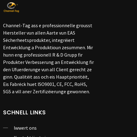
Channel-Tag ass e professionnelle grousst
Hiersteller vun allen Aarte vun EAS
Sécherheetsprodukter, integréiert
Entwécklung a Produktioun zesummen. Mir
hunn eng professionell R & D Grupp fir
Produkter Verbesserung an Entwécklung fir
den Ufuerderunge vun all Client gerecht ze
ginn. Qualitéit ass och eis Haaptprioritéit,
Eis Fabréck huet ISO9001, CE, FCC, RoHS,
SGS a vill aner Zertifizéierunge gewonnen.
SCHNELL LINKS
Iwwert ons