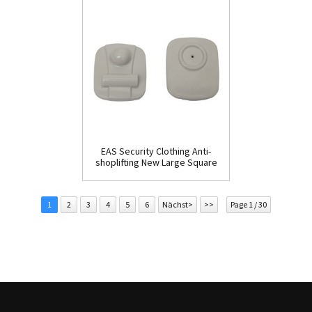
EAS Security Clothing Anti-
shoplifting New Large Square
Tag(HR002C)
1
2
3
4
5
6
Nächst>
>>
Page 1 / 30