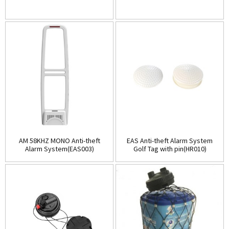
AM 58KHZ MONO Anti-theft
EAS Anti-theft Alarm System
Alarm System(EAS003)
Golf Tag with pin(HR010)