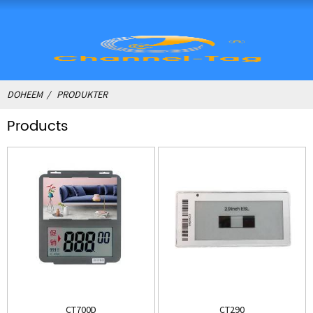
DOHEEM
PRODUKTER
Products
CT700D
CT290