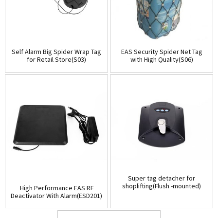
Self Alarm Big Spider Wrap Tag
EAS Security Spider Net Tag
for Retail Store(S03)
with High Quality(S06)
Super tag detacher for
shoplifting(Flush -mounted)
High Performance EAS RF
(D001)
Deactivator With Alarm(ESD201)