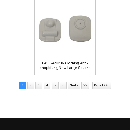
EAS Security Clothing Anti-
shoplifting New Large Square
Tag(HR002C)
1
2
3
4
5
6
Next>
>>
Page 1 / 30