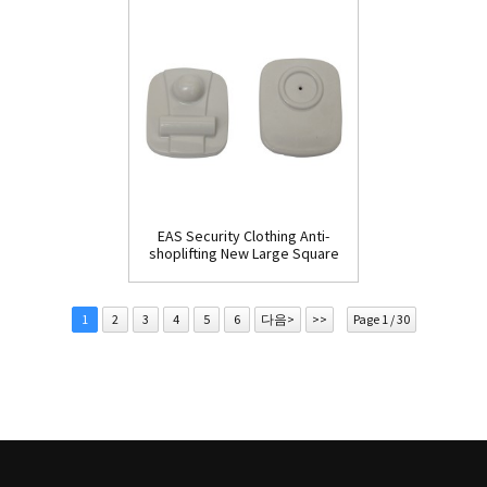
EAS Security Clothing Anti-
shoplifting New Large Square
Tag(HR002C)
1
2
3
4
5
6
다음>
>>
Page 1 / 30