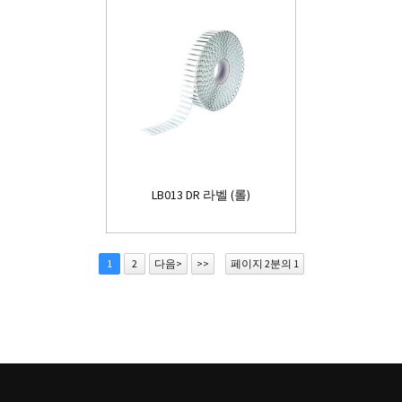
LB013 DR 라벨 (롤)
1
2
다음>
>>
페이지 2분의 1