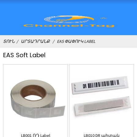
ՏՈՒՆ
ԱՐՏԱԴՐԱՆՔ
EAS ՓԱՓՈՒԿ LABEL
EAS Soft Label
LB001 ՌԴ Label
LB010 DR պիտակ