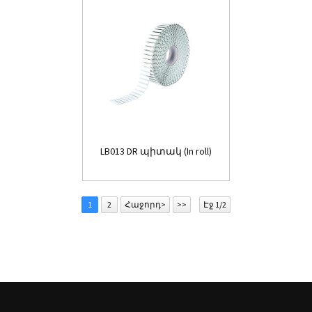
LB013 DR պիտակ (In roll)
1
2
Հաջորդ>
>>
Էջ 1/2