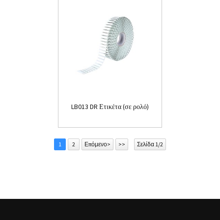
LB013 DR Ετικέτα (σε ρολό)
1
2
Επόμενο>
>>
Σελίδα 1/2