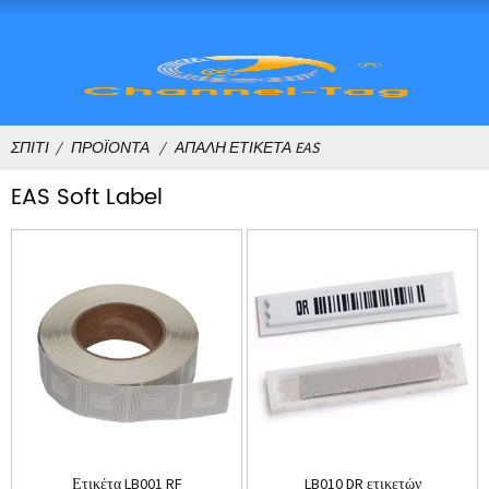
ΣΠΊΤΙ
ΠΡΟΪΌΝΤΑ
ΑΠΑΛΉ ΕΤΙΚΈΤΑ EAS
EAS Soft Label
Ετικέτα LB001 RF
LB010 DR ετικετών