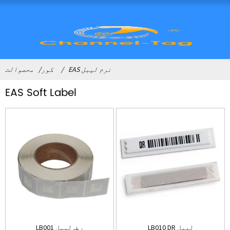
EAS نرم لیبل
کور
محصوالت
EAS Soft Label
LB010 DR لیبل
LB001 ر.ف لیبل