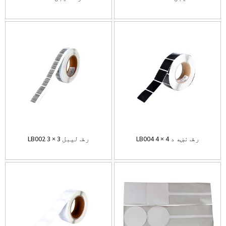
LB004 ر.ف نښه د 4 × 4
LB002 ر.ف لیبل 3 × 3