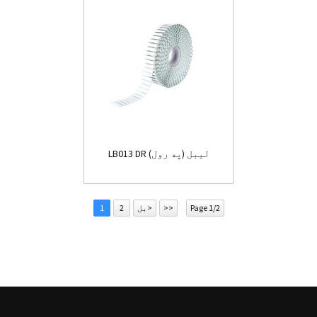
LB013 DR لیبل (په رول)
Page 1/2
>>
بل>
2
1