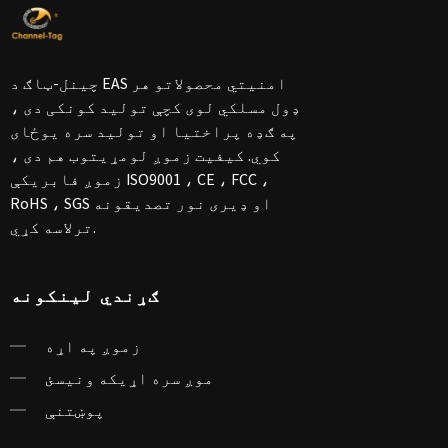
چینل-ټاګ د EAS امنیتي محصولاتو هر
ډول مسلکي لوی کچې تولید کونکی دی ،
په ګډه پراختیا او تولید سره یوځای
کوي. کیفیت زموږ لومړیتوب هم دی ،
زموږ فابریکې ISO9001 ، CE ، FCC ،
RoHS ، SGS او ډیری نور تصدیقونه
ترلاسه کړي.
ګړندي لینکونه
زموږ په اړه
موږ سره اړیکه ونیسئ
پوښتنې