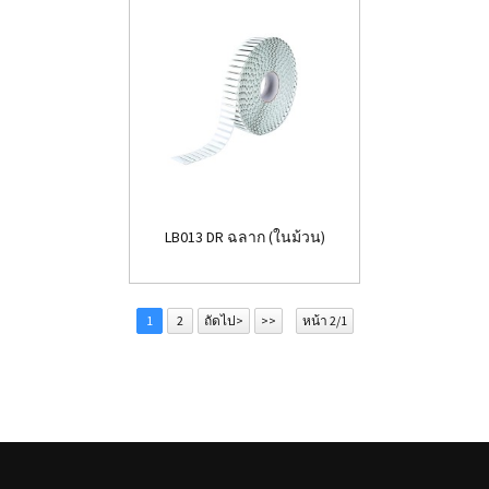
LB013 DR ฉลาก (ในม้วน)
1
2
ถัดไป>
>>
หน้า 2/1