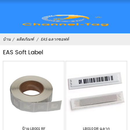
บ้าน
ผลิตภัณฑ์
EAS ฉลากซอฟท์
EAS Soft Label
ป้าย LB001 RF
LB010 DR ฉลาก