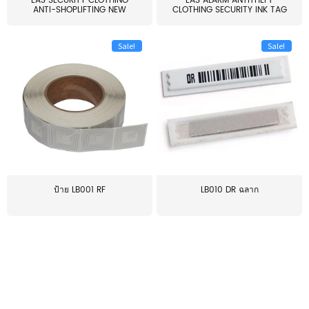
EAS SECURITY CLOTHING
EAS ALARM ANTITHEFT
ANTI-SHOPLIFTING NEW
CLOTHING SECURITY INK TAG
LARG...
W...
Sale!
Sale!
ป้าย LB001 RF
LB010 DR ฉลาก
≥