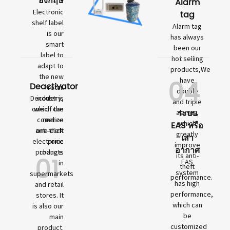
อังกฤษ
Alarm
Electronic
tag
shelf label
Alarm tag
is our
has always
smart
been our
label to
hot selling
adapt to
products,We
the new
04
have
Deactivator
retail
double
Decoder is
industry,
and triple
one of the
which can
ระบบ
alarms,
common
realize
which
EAS หรือ
anti-theft
one-click
greatly
เสา
electronic
price
improve
อากาศ
products
change.
01
its anti-
EAS
in
theft
system
supermarkets
performance.
has high
and retail
performance,
stores. It
which can
is also our
be
main
customized
product.