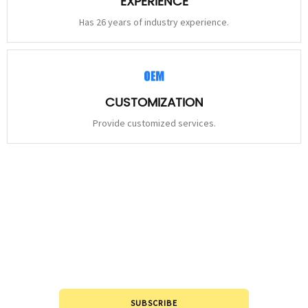
EXPERIENCE
Has 26 years of industry experience.
CUSTOMIZATION
Provide customized services.
STAY
CONNECTED
Please leave to us and we will be in touch within 24hours.
SUBSCRIBE