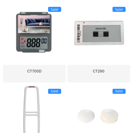
Sale!
Sale!
CT700D
CT290
Sale!
Sale!