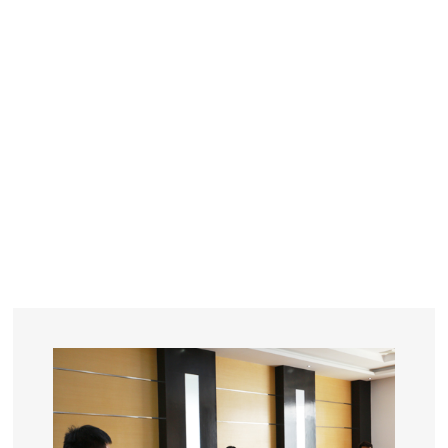
YEARS
R&D
SINCE THE YEAR OF 1993
No. OF EMPLOYEES
≥
SQUARE METERS
ORDERS
FACTORY BUILDING
NUMBERS IN 2018