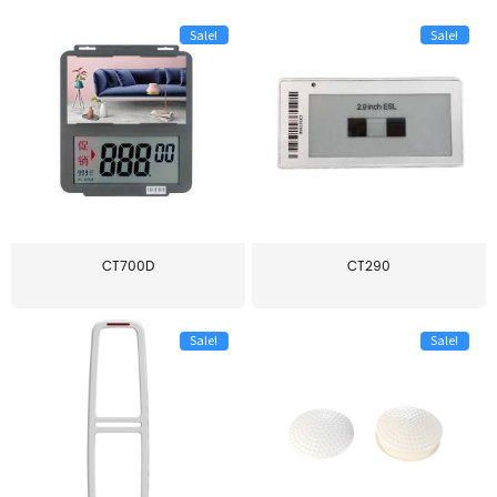
Sale!
Sale!
CT700D
CT290
Sale!
Sale!