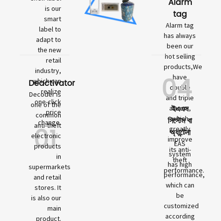
Alarm
is our
tag
smart
Alarm tag
label to
has always
adapt to
been our
the new
hot selling
retail
products,We
industry,
04
have
which can
Deactivator
double
realize
Decoder is
and triple
one-click
one of the
ইএএস
alarms,
price
common
which
সিস্টেম বা
change.
01
anti-theft
greatly
অ্যান্টেনা
electronic
improve
EAS
products
its anti-
system
in
theft
has high
supermarkets
performance.
performance,
and retail
which can
stores. It
be
is also our
customized
main
according
product.