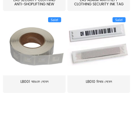
EAS SECURITY CLOTHING
EAS ALARM ANTITHEFT
ANTI-SHOPLIFTING NEW
CLOTHING SECURITY INK TAG
LARG...
W...
Sale!
Sale!
LB001 আরএফ লেবেল
LB010 ডিআর লেবেল
≥