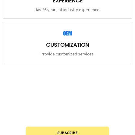
EXPERIENCE
Has 26 years of industry experience.
CUSTOMIZATION
Provide customized services.
STAY
CONNECTED
Please leave to us and we will be in touch within 24hours.
SUBSCRIBE