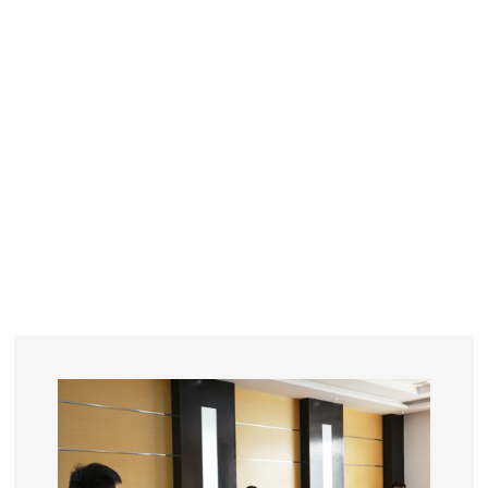
YEARS
R&D
SINCE THE YEAR OF 1993
No. OF EMPLOYEES
≥
SQUARE METERS
ORDERS
FACTORY BUILDING
NUMBERS IN 2018