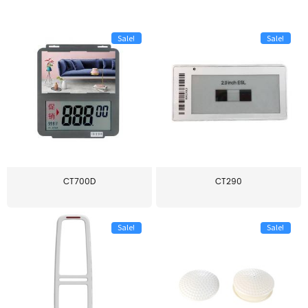
Sale!
Sale!
CT700D
CT290
Sale!
Sale!