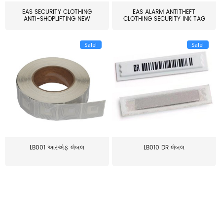
EAS SECURITY CLOTHING
EAS ALARM ANTITHEFT
ANTI-SHOPLIFTING NEW
CLOTHING SECURITY INK TAG
LARG...
W...
Sale!
Sale!
LB001 આરએફ લેબલ
LB010 DR લેબલ
≥