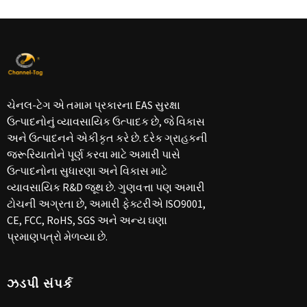
ચેનલ-ટેગ એ તમામ પ્રકારના EAS સુરક્ષા
ઉત્પાદનોનું વ્યાવસાયિક ઉત્પાદક છે, જે વિકાસ
અને ઉત્પાદનને એકીકૃત કરે છે. દરેક ગ્રાહકની
જરૂરિયાતોને પૂર્ણ કરવા માટે અમારી પાસે
ઉત્પાદનોના સુધારણા અને વિકાસ માટે
વ્યાવસાયિક R&D જૂથ છે. ગુણવત્તા પણ અમારી
ટોચની અગ્રતા છે, અમારી ફેક્ટરીએ ISO9001,
CE, FCC, RoHS, SGS અને અન્ય ઘણા
પ્રમાણપત્રો મેળવ્યા છે.
ઝડપી સંપર્ક