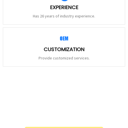
EXPERIENCE
Has 26 years of industry experience.
CUSTOMIZATION
Provide customized services.
STAY
CONNECTED
Please leave to us and we will be in touch within 24hours.