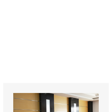
YEARS
R&D
SINCE THE YEAR OF 1993
No. OF EMPLOYEES
≥
SQUARE METERS
ORDERS
FACTORY BUILDING
NUMBERS IN 2018