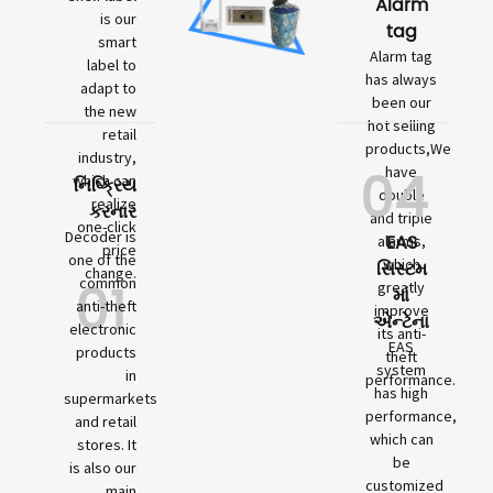
Alarm
is our
tag
smart
Alarm tag
label to
has always
adapt to
been our
the new
hot selling
retail
products,We
industry,
04
have
which can
નિષ્ક્રિય
double
realize
કરનાર
and triple
one-click
Decoder is
EAS
alarms,
price
one of the
which
સિસ્ટમ
change.
01
common
greatly
માં
anti-theft
improve
એન્ટેના
electronic
its anti-
EAS
products
theft
system
in
performance.
has high
supermarkets
performance,
and retail
which can
stores. It
be
is also our
customized
main