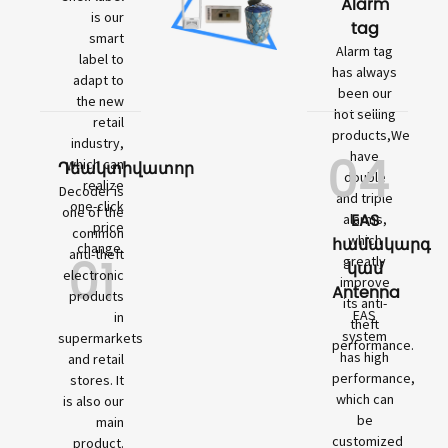
Alarm
is our
tag
smart
Alarm tag
label to
has always
adapt to
been our
the new
hot selling
retail
products,We
industry,
04
have
which can
Դեակտիվատոր
double
realize
Decoder is
and triple
one-click
one of the
EAS
alarms,
price
common
which
համակարգ
change.
01
anti-theft
greatly
կամ
electronic
improve
Antenna
products
its anti-
EAS
in
theft
system
supermarkets
performance.
has high
and retail
performance,
stores. It
which can
is also our
be
main
customized
product.