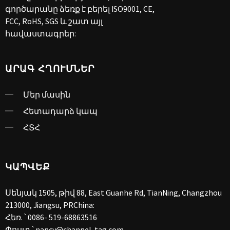
գործարանը ձեռք է բերել ISO9001, CE,
FCC, RoHS, SGS և շատ այլ
հավաստագրեր:
ԱՐԱԳ ՀՂՈՒՄՆԵՐ
Մեր մասին
Հետադարձ կապ
ՀՏՀ
ԿԱՊՎԵՔ
Սենյակ 1505, թիվ 88, East Guanhe Rd, TianNing, Changzhou
213000, Jiangsu, PRChina:
Հեռ. ՝
0086- 519-68863516
Փոստ ՝
nancy@channel-tag.com