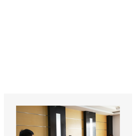
YEARS
R&D
SINCE THE YEAR OF 1993
No. OF EMPLOYEES
≥
SQUARE METERS
ORDERS
FACTORY BUILDING
NUMBERS IN 2018