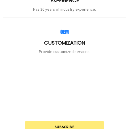
EXPERIENCE
Has 26 years of industry experience.
CUSTOMIZATION
Provide customized services.
STAY
CONNECTED
Please leave to us and we will be in touch within 24hours.
SUBSCRIBE