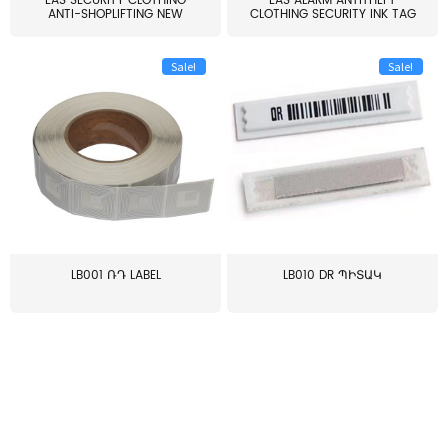
EAS SECURITY CLOTHING
EAS ALARM ANTITHEFT
ANTI-SHOPLIFTING NEW
CLOTHING SECURITY INK TAG
LARG...
W...
Sale!
Sale!
LB001 ՌԴ LABEL
LB010 DR ՊԻՏԱԿ
≥