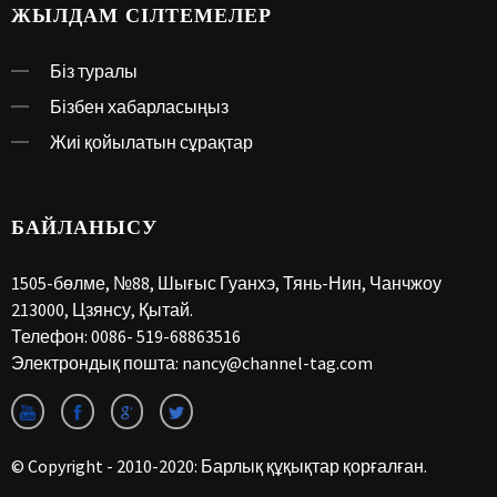
ЖЫЛДАМ СІЛТЕМЕЛЕР
Біз туралы
Бізбен хабарласыңыз
Жиі қойылатын сұрақтар
БАЙЛАНЫСУ
1505-бөлме, №88, Шығыс Гуанхэ, Тянь-Нин, Чанчжоу
213000, Цзянсу, Қытай.
Телефон:
0086- 519-68863516
Электрондық пошта:
nancy@channel-tag.com
© Copyright - 2010-2020: Барлық құқықтар қорғалған.