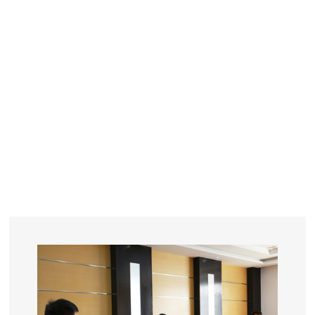
YEARS
R&D
SINCE THE YEAR OF 1993
No. OF EMPLOYEES
≥
SQUARE METERS
ORDERS
FACTORY BUILDING
NUMBERS IN 2018