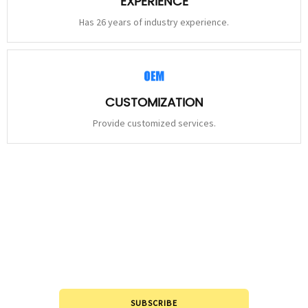
EXPERIENCE
Has 26 years of industry experience.
CUSTOMIZATION
Provide customized services.
STAY
CONNECTED
Please leave to us and we will be in touch within 24hours.
SUBSCRIBE