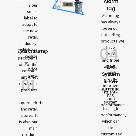
Alarm
is our
tag
smart
Alarm tag
label to
has always
adapt to
been our
the new
hot selling
retail
products,We
industry,
04
have
which can
Дезактиватор
double
realize
Decoder is
and triple
one-click
one of the
EAS
alarms,
price
common
which
System
change.
01
anti-theft
greatly
немесе
electronic
improve
антенна
products
its anti-
EAS
in
theft
system
supermarkets
performance.
has high
and retail
performance,
stores. It
which can
is also our
be
main
customized
product.