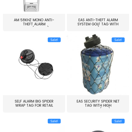
AM 58KHZ MONO ANTI-
EAS ANTI-THEFT ALARM
THEFT ALARM
SYSTEM GOLF TAG WITH
SYSTEM(EAS003)
PIN(H...
Sale!
Sale!
SELF ALARM BIG SPIDER
EAS SECURITY SPIDER NET
WRAP TAG FOR RETAIL
TAG WITH HIGH
STORE...
QUALITY(S06)
Sale!
Sale!