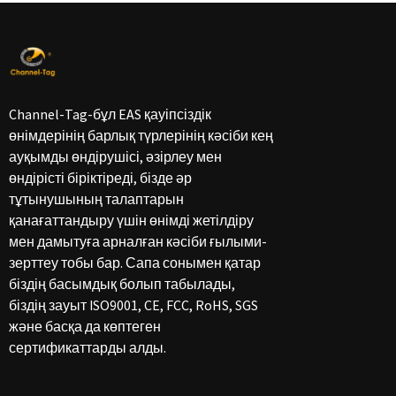
Channel-Tag-бұл EAS қауіпсіздік
өнімдерінің барлық түрлерінің кәсіби кең
ауқымды өндірушісі, әзірлеу мен
өндірісті біріктіреді, бізде әр
тұтынушының талаптарын
қанағаттандыру үшін өнімді жетілдіру
мен дамытуға арналған кәсіби ғылыми-
зерттеу тобы бар. Сапа сонымен қатар
біздің басымдық болып табылады,
біздің зауыт ISO9001, CE, FCC, RoHS, SGS
және басқа да көптеген
сертификаттарды алды.