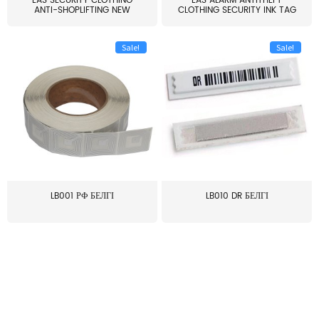
EAS SECURITY CLOTHING
EAS ALARM ANTITHEFT
ANTI-SHOPLIFTING NEW
CLOTHING SECURITY INK TAG
LARG...
W...
Sale!
Sale!
LB001 РФ БЕЛГІ
LB010 DR БЕЛГІ
≥