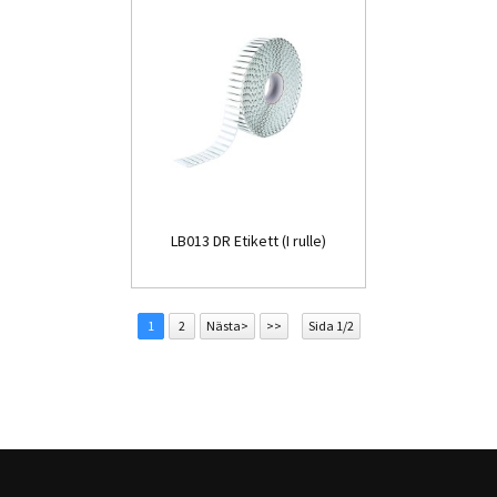
LB013 DR Etikett (I rulle)
1
2
Nästa>
>>
Sida 1/2