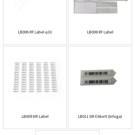
LB006 RF Label φ33
LB008 RF Label
LB009 DR Label
LB011 DR Etikett (Infoga)