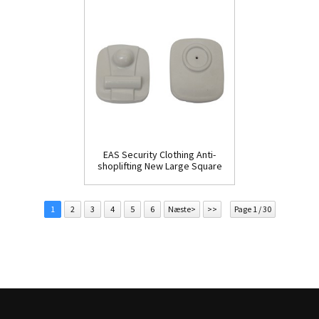
EAS Security Clothing Anti-
shoplifting New Large Square
Tag(HR002C)
1
2
3
4
5
6
Næste>
>>
Page 1 / 30