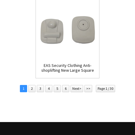
EAS Security Clothing Anti-
shoplifting New Large Square
Tag(HR002C)
1
2
3
4
5
6
Next>
>>
Page 1 / 30