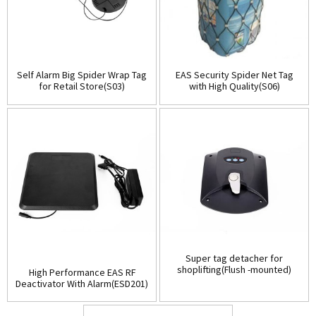
Self Alarm Big Spider Wrap Tag
EAS Security Spider Net Tag
for Retail Store(S03)
with High Quality(S06)
Super tag detacher for
shoplifting(Flush -mounted)
High Performance EAS RF
(D001)
Deactivator With Alarm(ESD201)