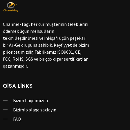
Channel-Tag, hər cür müştərinin tələblərini
ödəmək üçün məhsulların
təkmilləşdirilməsi və inkişafı üçün peşəkar
bir Ar-Ge qrupuna sahibik. Keyfiyyət də bizim
prioritetimizdir, Fabrikamız ISO9001, CE,
FCC, RoHS, SGS və bir çox digər sertifikatlar
qazanmışdır.
QISA LINKS
Bizim haqqımızda
Bizimlə əlaqə saxlayın
FAQ