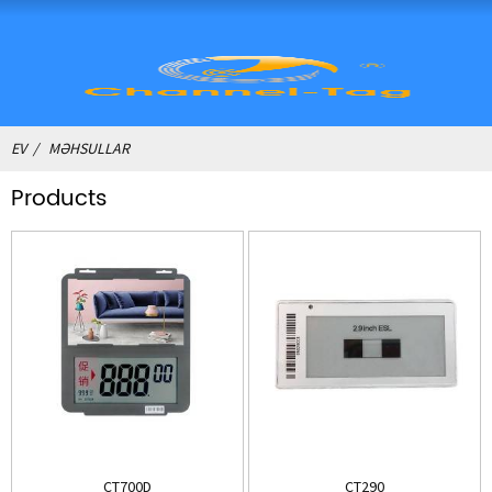
EV
MƏHSULLAR
Products
CT700D
CT290