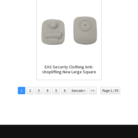
EAS Security Clothing Anti-
shoplifting New Large Square
Tag(HR002C)
1
2
3
4
5
6
Sonrakı>
>>
Page 1 / 30