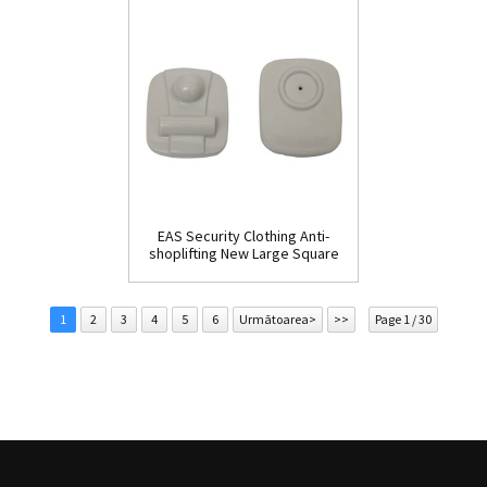
EAS Security Clothing Anti-
shoplifting New Large Square
Tag(HR002C)
1
2
3
4
5
6
Următoarea>
>>
Page 1 / 30